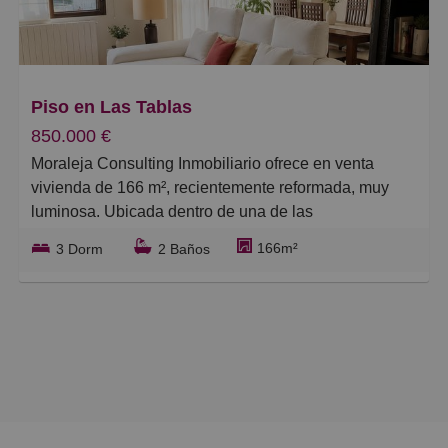
Grandes
Piso en Las Tablas
850.000 €
Moraleja Consulting Inmobiliario ofrece en venta
vivienda de 166 m², recientemente reformada, muy
luminosa. Ubicada dentro de una de las
urbanizaciones más completas y demandadas de Las
166m²
3 Dorm
2 Baños
Tablas, junto a los colegios Valverde y El Valle. La
vivienda destaca por su cómoda distribución.
Accedemos a la vivienda por un amplio hall de
entrada con armarios empotrados que da paso a un
luminoso salón-comedor, con vistas despejadas,
cuenta con un gran ventanal de suelo a techo que
aporta una excelente entrada de luz natural.