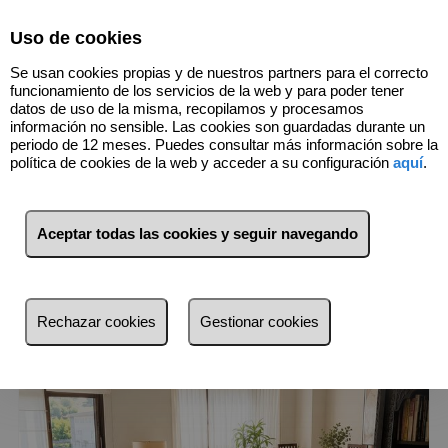
Select Language
▼
Uso de cookies
680424146
Se usan cookies propias y de nuestros partners para el correcto
funcionamiento de los servicios de la web y para poder tener
datos de uso de la misma, recopilamos y procesamos
información no sensible. Las cookies son guardadas durante un
1
Inmuebles
Fuencarral (Madrid)
periodo de 12 meses. Puedes consultar más información sobre la
política de cookies de la web y acceder a su configuración
aquí
.
Lista
Mapa
Filtros
Aceptar todas las cookies y seguir navegando
más reciente
más reciente
Rechazar cookies
Gestionar cookies
Menos reciente
Baratos
Caros
Pequeños