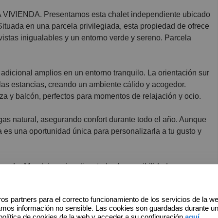
ituada en una parcela privilegiada, esta propiedad de ofrece
vistas inigualables y un entorno verde y sereno. Parcela
adicional amplios en un entorno tranquilo. La orientación sur
las estancias, creando un ambiente cálido y acogedor.
raza y balcón, perfectos para momentos de relajación y ocio.
gas natural, asegurando confort durante todo el año. Aunque
a es una oportunidad única para personalizarla a tu gusto y
a en La Moraleja y visualizar todas las posibilidades que
ión.
calizaciones que podemos ofrecerle contacte con nosotros y
os partners para el correcto funcionamiento de los servicios de la w
des.
amos información no sensible. Las cookies son guardadas durante u
política de cookies de la web y acceder a su configuración
aquí
.