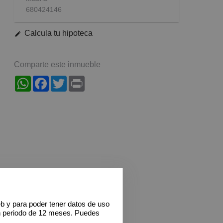
680424146
Calcula tu hipoteca
Comparte este inmueble
WhatsApp
Facebook
Twitter
Print
eb y para poder tener datos de uso
n periodo de 12 meses. Puedes