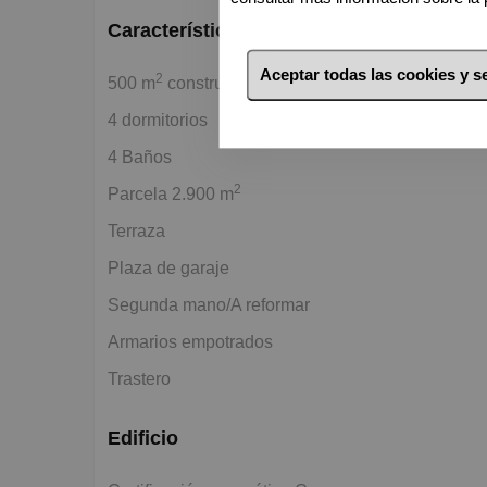
Características básicas
Aceptar todas las cookies y 
2
500 m
construidos
4 dormitorios
4 Baños
2
Parcela 2.900 m
Terraza
Plaza de garaje
Segunda mano/A reformar
Armarios empotrados
Trastero
Edificio