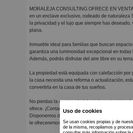
MORALEJA CONSULTING OFRECE EN VENTA VIVIENDA. Presentamos esta chalet independiente ubicado
en un enclave exclusivo, rodeado de naturaleza S
la privacidad y el lujo que siempre has deseado. 
plana.
Inmueble ideal para familias que buscan espacio 
garantiza una luminosidad excepcional en todas 
Además, podrás disfrutar del aire libre en su ter
La propiedad está equipada con calefacción por 
la casa necesita una reforma o actualización, est
convertirla en la casa de tus sueños.
No pierdas la oportunidad de visitar esta viviend
ofrece. ¡Contacta con nosotros para más informac
Uso de cookies
Disponemos de varios inmuebles en diferentes lo
Se usan cookies propias y de nuestr
le ofreceremos el más adecuado a sus necesida
de la misma, recopilamos y proces
consultar más información sobre la 