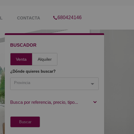
680424146
IL
CONTACTA
BUSCADOR
Venta
Alquiler
¿Dónde quieres buscar?
Provincia
Provincia
Busca por referencia, precio, tipo...
Madrid (21)
Buscar