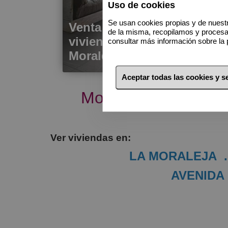
Uso de cookies
Se usan cookies propias y de nuestr
Venta de
de la misma, recopilamos y proces
vivienda en la
consultar más información sobre la 
Moraleja
Aceptar todas las cookies y 
Moraleja Consulting 
Ver viviendas en:
L
A MORALEJA
AVENIDA