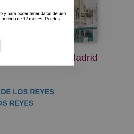
eb y para poder tener datos de uso
Alquiler de
n periodo de 12 meses. Puedes
vivienda en la
Moraleja
la zona Norte de Madrid
 DE LOS REYES
OS REYES