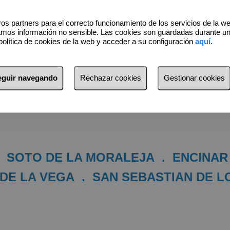
os partners para el correcto funcionamiento de los servicios de la w
amos información no sensible. Las cookies son guardadas durante u
Quiénes
política de cookies de la web y acceder a su configuración
aquí
.
somos
seguir navegando
Rechazar cookies
Gestionar cookies
Inmobiliario. Especialistas en 
.
SOTO DE LA MORALEJA
.
ENCINAR
 DE LA VEGA
.
SAN SEBASTIAN DE L